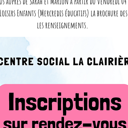
s auprès de Sarah et Marion à partir du vendredi 04 
oisirs Enfants (Mercredis éducatifs) la brochure de
les renseignements.