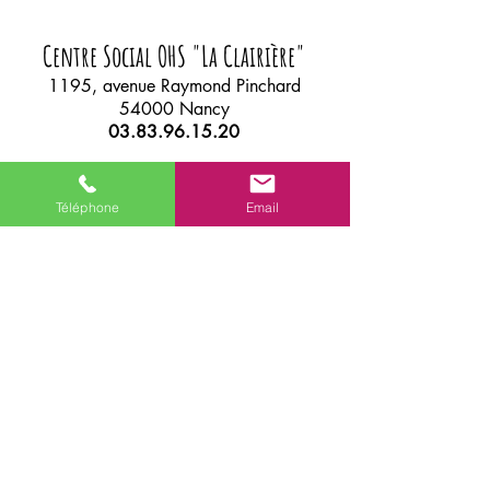
Centre Social OHS "La Clairière"
1195, avenue Raymond Pinchard
54000 Nancy
03.83.96.15.20
horaires d'ouverture de l'accueil : du
lundi
au
vendredi
Téléphone
Email
de
8h45
à
12h00
et de
13h45
à
16h45
Courriel :
secretariat.laclairiere54@ohs.asso.fr
Site web réalisé par Soumaya .T / Programmeur
WEB- 2019